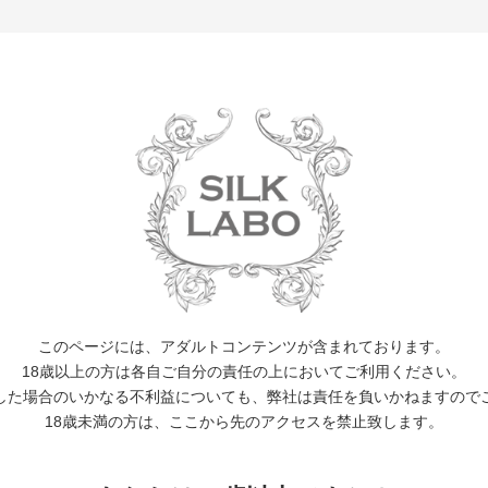
EVENT
WORKS
ACTOR
CALENDER
NEWS 
niversary 発売日
09月10日(木)
このページには、アダルトコンテンツが含まれております。
SILK-063 One’s Daily Life season2. anniversary 発売日
18歳以上の方は各自ご自分の責任の上においてご利用ください。
した場合のいかなる不利益についても、弊社は責任を負いかねますので
SILK-063 One’s Daily Life season2. anniversary 発売日
18歳未満の方は、ここから先のアクセスを禁止致します。
詳細は商品ページをご覧ください。