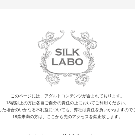
EVENT
WORKS
ACTOR
CALENDER
NEWS 
12月31日(月)
このページには、アダルトコンテンツが含まれております。
WINTER SALE 第2弾
18歳以上の方は各自ご自分の責任の上においてご利用ください。
した場合のいかなる不利益についても、弊社は責任を負いかねますので
●WINTER SALE 第2弾
18歳未満の方は、ここから先のアクセスを禁止致します。
日時：2018年12月25日(火)12:00 〜 2019年1月14日(月・祝)23:59
対象商品：配信作品