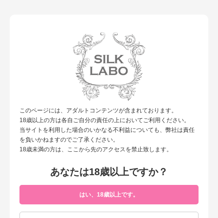
女性による、女性のための性の研究所”シルクラボ”
toggl
navig
TOP
その他
今月
発売関連情報
イベント関連日
誕生日
TV出演
雑誌掲載日
このページには、アダルトコンテンツが含まれております。
その他
一覧を見る
18歳以上の方は各自ご自分の責任の上においてご利用ください。
当サイトを利用した場合のいかなる不利益についても、弊社は責任
「カリスマホスト信長の晴れ時々モテラジオ」（レインボー
を負いかねますのでご了承ください。
2016/12/11
タウンFM）15時〜
18歳未満の方は、ここから先のアクセスを禁止致します。
「カリスマホスト信長の晴れ時々モテラジオ」（レインボー
2016/06/12
あなたは18歳以上ですか？
タウンFM）
2016/03/21
劇団Rexy第2回公演『7人のギャングスター』公演4日目
はい、18歳以上です。
2016/03/20
劇団Rexy第2回公演『7人のギャングスター』公演3日目