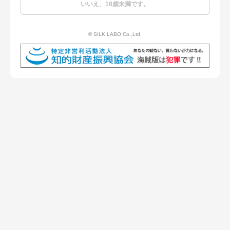
2016/03/19
劇団Rexy第2回公演『7人のギャングスター』公演2日目
いいえ、18歳未満です。
2016/03/18
劇団Rexy第2回公演『7人のギャングスター』公演１日目
© SILK LABO Co.,Ltd.
劇団Rexy旗揚げ公演『ロミオとジュリエットですが・・・』
2015/11/24
公演4日目
劇団Rexy旗揚げ公演『ロミオとジュリエットですが・・・』
2015/11/23
公演3日目
劇団Rexy旗揚げ公演『ロミオとジュリエットですが・・・』
2015/11/22
公演２日目
劇団Rexy旗揚げ公演『ロミオとジュリエットですが・・・』
2015/11/21
公演１日目
2015/07/17
ためになるラジオ（ＦＭヨコハマ）
2015/03/06
『SKYNBUN』（http://www.skynbun.jp/）
2014/12/13
エレ片のコント太郎（TBSラジオ）
2014/10/03
有馬記念日
2014/06/21
女王様のおもてなし 総集編（nottv）
2014/06/20
女王様のおもてなし 総集編（nottv）