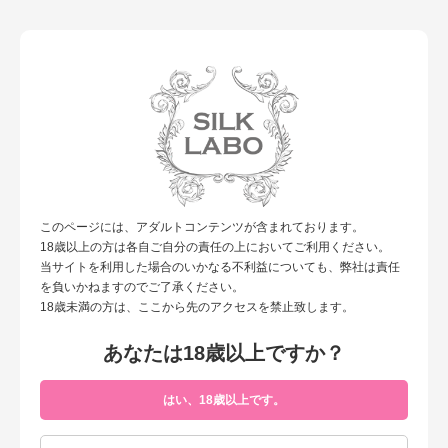
女性による、女性のための性の研究所”シルクラボ”
toggl
navig
TOP
お知らせ
北海道方面への配送遅延について
北海道方面への配送遅延について
新たに発達した低気圧の影響により、
3月19日発送分からの北海道方面へのお荷物に、
このページには、アダルトコンテンツが含まれております。
2日以上の大幅な遅れが出る見込みで御座います。
18歳以上の方は各自ご自分の責任の上においてご利用ください。
当サイトを利用した場合のいかなる不利益についても、弊社は責任
また、昨日の大阪吹田駅構内の人身事故の影響により、
を負いかねますのでご了承ください。
北海道行きのJR貨物列車にも、大きな遅れが生じており、
18歳未満の方は、ここから先のアクセスを禁止致します。
1日程度の遅れが出る見込みで御座います。
通常ダイヤに戻るまでには、数日かかる見込みですので、
あなたは18歳以上ですか？
本日以降の北海道方面へのお荷物にも遅延発生の影響が見込まれます。
お客様にはご迷惑をおかけいたしますが、
はい、18歳以上です。
予めご了承の程、お願い申し上げます。