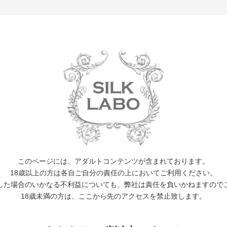
EVENT
WORKS
ACTOR
CALENDER
NEWS 
6月ランチ＆電話デート 申込み当落発表
月のランチ＆電話デートにてご応募いただきました
てのお客様に当落発表メールをご連絡させていただきました。
し込んだのに当落メールが届いていないという方がいらっしゃいました
このページには、アダルトコンテンツが含まれております。
手数ですがSILK LABOまでご連絡ください。
18歳以上の方は各自ご自分の責任の上においてご利用ください。
した場合のいかなる不利益についても、弊社は責任を負いかねますので
18歳未満の方は、ここから先のアクセスを禁止致します。
お知らせ一覧に