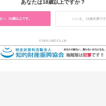
あなたは18歳以上ですか？
1
はい、18歳以上です。
いいえ、18歳未満で
© SILK LABO Co.,Ltd.