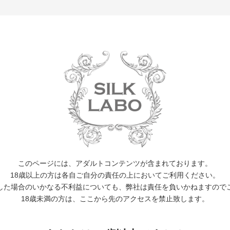
EVENT
WORKS
ACTOR
CALENDER
NEWS 
商品一覧
このページには、アダルトコンテンツが含まれております。
18歳以上の方は各自ご自分の責任の上においてご利用ください。
した場合のいかなる不利益についても、弊社は責任を負いかねますので
18歳未満の方は、ここから先のアクセスを禁止致します。
COCOON anthology1
最後のキスを忘れない
l
–